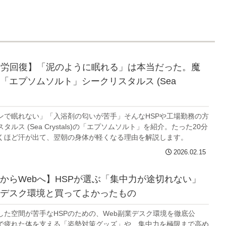
疲労回復】「泥のように眠れる」は本当だった。魔
「エプソムソルト」シークリスタルス (Sea
ンで眠れない」「入浴剤の匂いが苦手」そんなHSPや工場勤務の方
ルス (Sea Crystals)の「エプソムソルト」を紹介。たった20分
くほど汗が出て、翌朝の身体が軽くなる理由を解説します。
2026.02.15
からWebへ】HSPが選ぶ「集中力が途切れない」
デスク環境と買ってよかったもの
した空間が苦手なHSPのための、Web副業デスク環境を徹底公
で疲れた体を支える「姿勢対策グッズ」や、集中力を極限まで高め