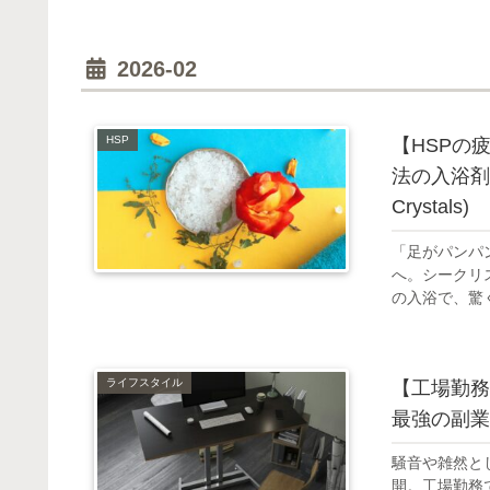
2026-02
HSP
【HSPの
法の入浴剤
Crystals)
「足がパンパ
へ。シークリスタ
の入浴で、驚
ライフスタイル
【工場勤務
最強の副業
騒音や雑然と
開。工場勤務