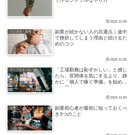
2025.12.08
副業が続かない人の共通点｜途中
メンタル・思考
で挫折してしまう理由と続けるた
めのコツ
2025.12.05
「工場勤務は恥ずかしい」と感じ
ライフスタイル
たら。世間体を気にするより、静
かに「個人で稼ぐ準備」を始める
べき理由
2025.12.04
副業初心者が最初に知っておくべ
仕事
き3つのこと