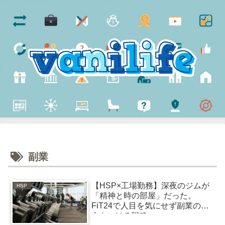
副業
【HSP×工場勤務】深夜のジムが
HSP
「精神と時の部屋」だった。
FiT24で人目を気にせず副業の体
力をつける戦略