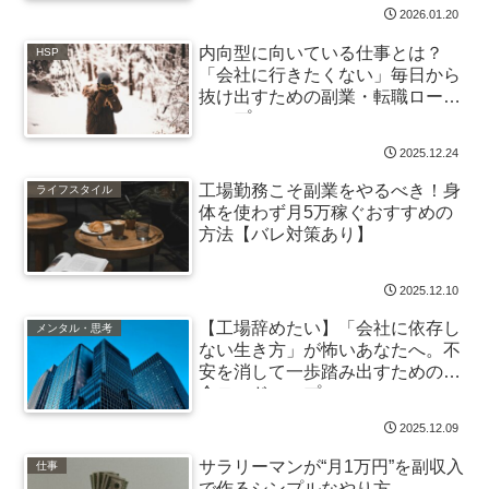
2026.01.20
内向型に向いている仕事とは？
HSP
「会社に行きたくない」毎日から
抜け出すための副業・転職ロード
マップ
2025.12.24
工場勤務こそ副業をやるべき！身
ライフスタイル
体を使わず月5万稼ぐおすすめの
方法【バレ対策あり】
2025.12.10
【工場辞めたい】「会社に依存し
メンタル・思考
ない生き方」が怖いあなたへ。不
安を消して一歩踏み出すための完
全ロードマップ
2025.12.09
サラリーマンが“月1万円”を副収入
仕事
で作るシンプルなやり方