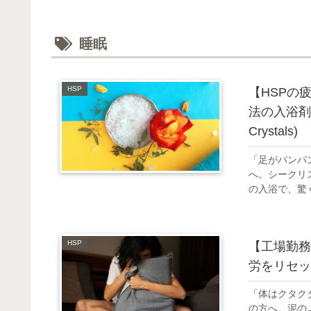
睡眠
HSP
【HSPの
法の入浴剤
Crystals)
「足がパンパ
へ。シークリスタ
の入浴で、驚
HSP
【工場勤務
労をリセッ
「体はクタク
の方へ。泥の