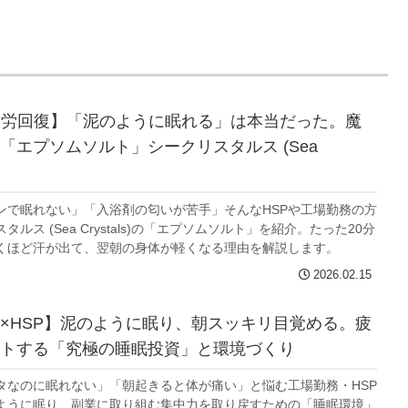
疲労回復】「泥のように眠れる」は本当だった。魔
「エプソムソルト」シークリスタルス (Sea
ンで眠れない」「入浴剤の匂いが苦手」そんなHSPや工場勤務の方
ルス (Sea Crystals)の「エプソムソルト」を紹介。たった20分
くほど汗が出て、翌朝の身体が軽くなる理由を解説します。
2026.02.15
×HSP】泥のように眠り、朝スッキリ目覚める。疲
トする「究極の睡眠投資」と環境づくり
タなのに眠れない」「朝起きると体が痛い」と悩む工場勤務・HSP
ように眠り、副業に取り組む集中力を取り戻すための「睡眠環境」