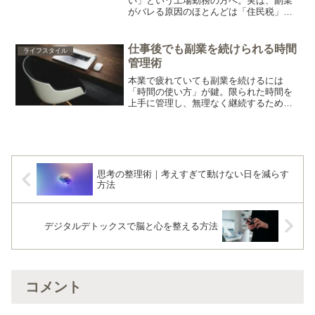
い」という工場勤務の方へ。実は、副業
がバレる原因のほとんどは「住民税」の
支払い方法にあります。マイナンバーで
バレるという誤解を解き、誰でも簡単に
できる「会社に通知がいかない手続き
仕事後でも副業を続けられる時間
ライフスタイル
（普通徴収）」について分かりやすく解
管理術
説します。
本業で疲れていても副業を続けるには
「時間の使い方」が鍵。限られた時間を
上手に管理し、無理なく継続するための
５つのコツを紹介します。
思考の整理術｜考えすぎて動けない日を減らす
方法
デジタルデトックスで脳と心を整える方法
コメント