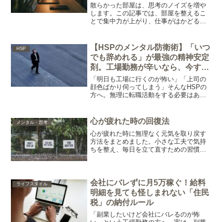
散らかった部屋は、思考のノイズを増や
します。この記事では、部屋を整えるこ
とで集中力が上がり、仕事がはかどる理
由を解説。今日からできるシンプルな環
境づくりのコツも紹介します。
【HSPのメンタル防衛術】「いつ
HSP
でも辞めれる」が最強の精神安定
剤。工場勤務が辛いなら、今すぐ
「逃げ道」を作っておけ
「明日も工場に行くのが怖い」「上司の
顔色ばかり伺ってしまう」そんなHSPの
方へ。無理に転職活動をする必要はあり
ません。ただ「転職サイトに登録して求
人を眺めるだけ」で、心が劇的に軽くな
る理由と、おすすめのサイトを紹介しま
心が疲れた時の回復法
メンタル・思考
す。
心が疲れた時に無理なく元気を取り戻す
方法をまとめました。小さな工夫で気持
ちを整え、毎日を立て直すための習慣を
わかりやすく解説します。
会社にバレずに月5万稼ぐ！給料
ライフスタイル
明細を見ても怪しまれない「住民
税」の納付ルール
「副業したいけど会社にバレるのが怖