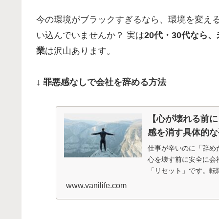
今の環境がブラックすぎるなら、環境を変える
い込んでいませんか？ 実は
20代・30代な
業
は沢山あります。
↓ 罪悪感なしで会社を辞める方法
【心が壊れる前に
感を消す具体的な
仕事が辛いのに「辞め
心を壊す前に安全に会
「リセット」です。転
www.vanilife.com