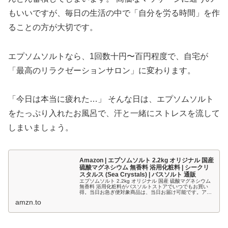
もいいですが、毎日の生活の中で「自分を労る時間」を作
ることの方が大切です。
エプソムソルトなら、1回数十円〜百円程度で、自宅が
「最高のリラクゼーションサロン」に変わります。
「今日は本当に疲れた…」 そんな日は、エプソムソルト
をたっぷり入れたお風呂で、汗と一緒にストレスを流して
しまいましょう。
Amazon | エプソムソルト 2.2kg オリジナル 国産
硫酸マグネシウム 無香料 浴用化粧料 | シークリ
スタルス (Sea Crystals) | バスソルト 通販
エプソムソルト 2.2kg オリジナル 国産 硫酸マグネシウム
無香料 浴用化粧料がバスソルトストアでいつでもお買い
得。当日お急ぎ便対象商品は、当日お届け可能です。アマ
ゾン配送商品は、通常配送無料（一部除く）。
amzn.to