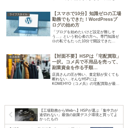
ることで、納得できる働き方を見つける3
つのステップを紹介します。
【スマホで10分】知識ゼロの工場
ライフスタイル
勤務でもできた！WordPressブ
ログの始め方
「ブログを始めたいけど設定が難しそ
う…」という初心者の方へ。専門知識ゼ
ロの私でもたった10分で開設できた
「ConoHa WING」を使ったWordPressの
始め方を、実際の画面を使って分かりや
すく解説します。今ならスマホだけで、
【対面不要】HSPは「宅配買取」
生活改善
誰でも今日からブロガーになれます。
一択。コメ兵で不用品を売って、
副業資金を作る手順
（KOMEHYO）
店員さんの圧が怖い、査定額が安くても
断れない…そんなHSPには
KOMEHYO（コメ兵）の宅配買取が最適
です。誰にも会わずに完結、キャンセル
もスマホでOK。対人ストレス一切なし
で、不用品を「副業の軍資金」に変える
手順を解説します。
【工場勤務からWebへ】HSPが選ぶ「集中力が
途切れない」最強の副業デスク環境と買ってよ
かったもの