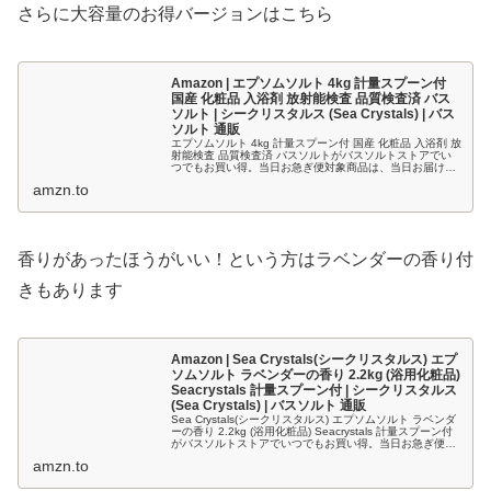
さらに大容量のお得バージョンはこちら
Amazon | エプソムソルト 4kg 計量スプーン付
国産 化粧品 入浴剤 放射能検査 品質検査済 バス
ソルト | シークリスタルス (Sea Crystals) | バス
ソルト 通販
エプソムソルト 4kg 計量スプーン付 国産 化粧品 入浴剤 放
射能検査 品質検査済 バスソルトがバスソルトストアでい
つでもお買い得。当日お急ぎ便対象商品は、当日お届け可
能です。アマゾン配送商品は、通常配送無料（一部除
amzn.to
く）。
香りがあったほうがいい！という方はラベンダーの香り付
きもあります
Amazon | Sea Crystals(シークリスタルス) エプ
ソムソルト ラベンダーの香り 2.2kg (浴用化粧品)
Seacrystals 計量スプーン付 | シークリスタルス
(Sea Crystals) | バスソルト 通販
Sea Crystals(シークリスタルス) エプソムソルト ラベンダ
ーの香り 2.2kg (浴用化粧品) Seacrystals 計量スプーン付
がバスソルトストアでいつでもお買い得。当日お急ぎ便対
象商品は、当日お届け可能です。アマゾン配送...
amzn.to