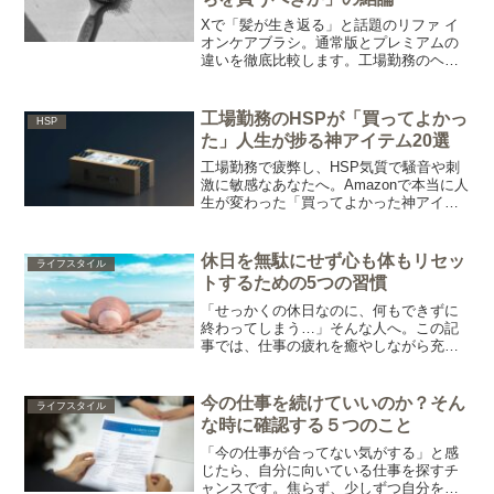
Xで「髪が生き返る」と話題のリファ イ
オンケアブラシ。通常版とプレミアムの
違いを徹底比較します。工場勤務のヘル
メットで蒸れた頭皮のニオイ対策にも最
適。Amazonで買える「1万円以下の最強
自己投資」で、毎日のバスタイムをヘッ
工場勤務のHSPが「買ってよかっ
HSP
ドスパに変えましょう。
た」人生が捗る神アイテム20選
工場勤務で疲弊し、HSP気質で騒音や刺
激に敏感なあなたへ。Amazonで本当に人
生が変わった「買ってよかった神アイテ
ム20選」を公開します。立ち仕事の足の
痛み、猫背による腰痛を解消するインソ
ールや加圧シャツ、そして自宅で集中力
休日を無駄にせず心も体もリセッ
ライフスタイル
を極限まで高めるノイズキャンセリング
トするための5つの習慣
グッズまで網羅。時間がない中でも、副
業を成功させるための最強のQOL向上術
「せっかくの休日なのに、何もできずに
です。
終わってしまう…」そんな人へ。この記
事では、仕事の疲れを癒やしながら充実
感を得られる、休日の過ごし方5選を紹介
します。
今の仕事を続けていいのか？そん
ライフスタイル
な時に確認する５つのこと
「今の仕事が合ってない気がする」と感
じたら、自分に向いている仕事を探すチ
ャンスです。焦らず、少しずつ自分を知