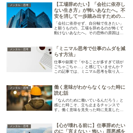
【工場辞めたい】「会社に依存し
メンタル・思考
ない生き方」が怖いあなたへ。不
安を消して一歩踏み出すための完
全ロードマップ
「会社に依存せず、自分軸で生きたい」
と願うものの、工場を辞めるのが怖くて
動けないあなたへ。その恐怖の原因は
「お金・スキル・退職」の3つだけです。
それぞれの不安を解消し、誰でも確実に
新しい人生へ踏み出すための具体的な手
「ミニマル思考で仕事のムダを減
メンタル・思考
順（ロードマップ）を解説します。
らす方法」
仕事や副業で「やることが多すぎて頭が
ごちゃごちゃ…」と感じていませんか？
この記事では、ミニマル思考を取り入れ
て仕事のムダを減らし、スッキリと効率
的に働くための3つのコツを紹介します。
働く意味がわからなくなった時に
メンタル・思考
読む話
「なんのために働いているんだろう」と
感じた時こそ、立ち止まるチャンスで
す。働く意味を見失った時に見直したい
考え方を紹介します。
【心が壊れる前に】仕事辞めたい
メンタル・思考
のに「言えない・怖い」罪悪感を