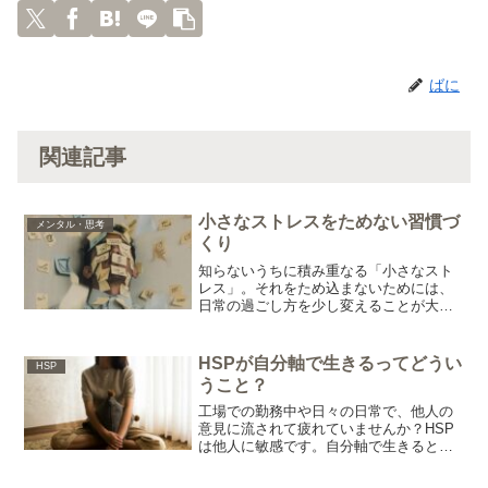
ばに
関連記事
小さなストレスをためない習慣づ
メンタル・思考
くり
知らないうちに積み重なる「小さなスト
レス」。それをため込まないためには、
日常の過ごし方を少し変えることが大切
です。心を軽く保つためのシンプルな習
慣を紹介します。
HSPが自分軸で生きるってどうい
HSP
うこと？
工場での勤務中や日々の日常で、他人の
意見に流されて疲れていませんか？HSP
は他人に敏感です。自分軸で生きるとは
何かをわかりやすく解説し、自分らしく
生きるための考え方を紹介します。