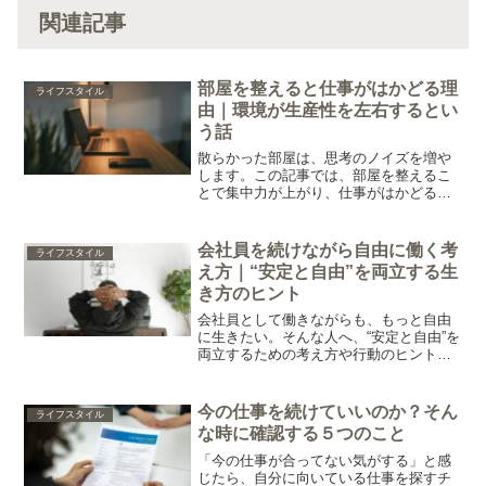
関連記事
部屋を整えると仕事がはかどる理
ライフスタイル
由｜環境が生産性を左右するとい
う話
散らかった部屋は、思考のノイズを増や
します。この記事では、部屋を整えるこ
とで集中力が上がり、仕事がはかどる理
由を解説。今日からできるシンプルな環
境づくりのコツも紹介します。
会社員を続けながら自由に働く考
ライフスタイル
え方｜“安定と自由”を両立する生
き方のヒント
会社員として働きながらも、もっと自由
に生きたい。そんな人へ、“安定と自由”を
両立するための考え方や行動のヒントを
紹介。副業・働き方・時間の使い方を見
直せば、自分らしい生き方は実現できま
す。
今の仕事を続けていいのか？そん
ライフスタイル
な時に確認する５つのこと
「今の仕事が合ってない気がする」と感
じたら、自分に向いている仕事を探すチ