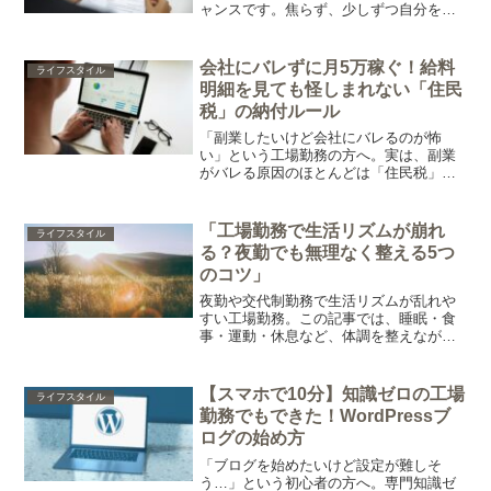
ャンスです。焦らず、少しずつ自分を知
ることで、納得できる働き方を見つける3
つのステップを紹介します。
会社にバレずに月5万稼ぐ！給料
ライフスタイル
明細を見ても怪しまれない「住民
税」の納付ルール
「副業したいけど会社にバレるのが怖
い」という工場勤務の方へ。実は、副業
がバレる原因のほとんどは「住民税」の
支払い方法にあります。マイナンバーで
バレるという誤解を解き、誰でも簡単に
できる「会社に通知がいかない手続き
「工場勤務で生活リズムが崩れ
ライフスタイル
（普通徴収）」について分かりやすく解
る？夜勤でも無理なく整える5つ
説します。
のコツ」
夜勤や交代制勤務で生活リズムが乱れや
すい工場勤務。この記事では、睡眠・食
事・運動・休息など、体調を整えながら
安定した生活を送るための実践的なコツ
を紹介します。
【スマホで10分】知識ゼロの工場
ライフスタイル
勤務でもできた！WordPressブ
ログの始め方
「ブログを始めたいけど設定が難しそ
う…」という初心者の方へ。専門知識ゼ