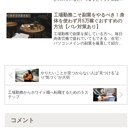
わかりやすく整理し、今日から続けやす
くなる考え方をまとめました。
工場勤務こそ副業をやるべき！身
ライフスタイル
体を使わず月5万稼ぐおすすめの
方法【バレ対策あり】
工場勤務で副業を探している方へ。毎日
肉体労働で疲れていてもできる、在宅・
パソコンメインの副業を厳選して紹介し
ます。会社にバレない対策や、月5万円稼
いで「生活をちょっと自由にする」ため
の具体的なステップを解説。スキルなし
からでも大丈夫です。
やりたいことが見つからない人は“見つける”よ
り“気づく”が大切
工場勤務からホワイト職へ転職するための５ス
テップ
コメント