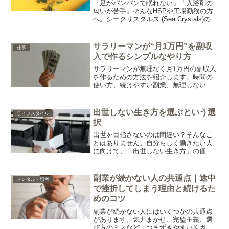
スタルス (Sea Crystals)
「足がパンパンで眠れない」「入浴剤の
匂いが苦手」そんなHSPや工場勤務の方
へ。シークリスタルス (Sea Crystals)の
「エプソムソルト」を紹介。たった20分
の入浴で、驚くほど汗が出て、翌朝の身
体が軽くなる理由を解説します。
サラリーマンが“月1万円”を副収
仕事
入で作るシンプルなやり方
サラリーマンが無理なく月1万円の副収入
を作るための方法を紹介します。時間の
使い方、続けやすい副業、無理しない仕
組みまでわかりやすくまとめました。
出世しない生き方を選ぶという選
ライフスタイル
択
出世を目指さないのは間違い？そんなこ
とはありません。自分らしく働きたい人
に向けて、「出世しない生き方」の価値
と、その中で幸せに働くための考え方を
紹介します。
副業が続かない人の共通点｜途中
メンタル・思考
で挫折してしまう理由と続けるた
めのコツ
副業が続かない人にはいくつかの共通点
があります。気力まかせ、完璧主義、選
び方のミスなど。つまずきやすい原因を