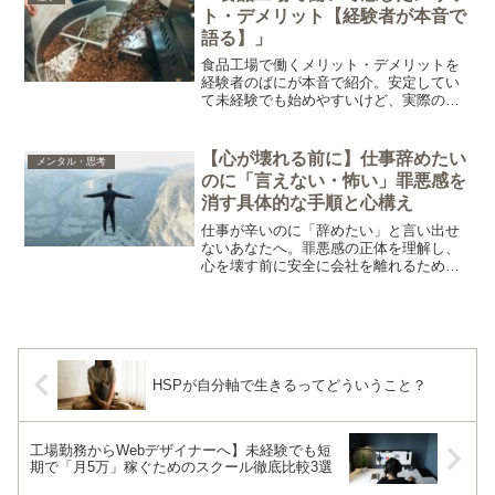
ト・デメリット【経験者が本音で
語る】」
食品工場で働くメリット・デメリットを
経験者のばにが本音で紹介。安定してい
て未経験でも始めやすいけど、実際の現
場はどう？リアルな体験談つき。
【心が壊れる前に】仕事辞めたい
メンタル・思考
のに「言えない・怖い」罪悪感を
消す具体的な手順と心構え
仕事が辛いのに「辞めたい」と言い出せ
ないあなたへ。罪悪感の正体を理解し、
心を壊す前に安全に会社を離れるための
手順を解説します。「逃げ」ではなく
「リセット」です。転職エージェントや
退職代行の活用法も紹介。
HSPが自分軸で生きるってどういうこと？
工場勤務からWebデザイナーへ】未経験でも短
期で「月5万」稼ぐためのスクール徹底比較3選