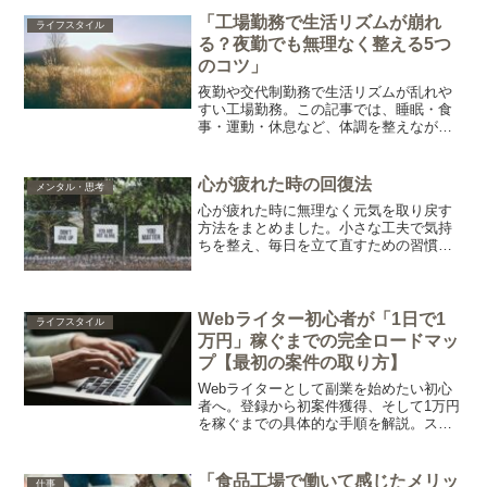
「工場勤務で生活リズムが崩れ
ライフスタイル
る？夜勤でも無理なく整える5つ
のコツ」
夜勤や交代制勤務で生活リズムが乱れや
すい工場勤務。この記事では、睡眠・食
事・運動・休息など、体調を整えながら
安定した生活を送るための実践的なコツ
を紹介します。
心が疲れた時の回復法
メンタル・思考
心が疲れた時に無理なく元気を取り戻す
方法をまとめました。小さな工夫で気持
ちを整え、毎日を立て直すための習慣を
わかりやすく解説します。
Webライター初心者が「1日で1
ライフスタイル
万円」稼ぐまでの完全ロードマッ
プ【最初の案件の取り方】
Webライターとして副業を始めたい初心
者へ。登録から初案件獲得、そして1万円
を稼ぐまでの具体的な手順を解説。スキ
ルなしでも在宅で稼げるクラウドソーシ
ング活用法と、応募で失敗しないための
コツを紹介します。
「食品工場で働いて感じたメリッ
仕事