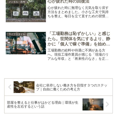
心が疲れた時の回復法
メンタル・思考
の対処法を解説します。
心が疲れた時に無理なく元気を取り戻す
方法をまとめました。小さな工夫で気持
ちを整え、毎日を立て直すための習慣を
わかりやすく解説します。
「工場勤務は恥ずかしい」と感じ
ライフスタイル
たら。世間体を気にするより、静
かに「個人で稼ぐ準備」を始める
べき理由
工場勤務の給料や待遇に不満がある方
へ。現役工場作業員が感じる「現場のリ
アルな年収」と「将来性のなさ」を正直
に公開します。身体を壊して使い捨てら
れる前に、会社に依存せず「自分の力で
生きる」ための具体的な生存戦略を解
説。
会社に依存しない働き方を目指す３つのステッ
プ｜自由に働くための考え方
部屋を整えると仕事がはかどる理由｜環境が生
産性を左右するという話