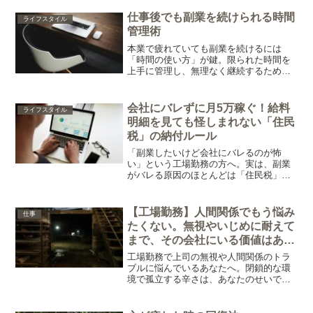
きる環境の整え方と行動の順序を紹介し
ます。
仕事後でも副業を続けられる時間
ライフスタイル
管理術
本業で疲れていても副業を続けるには
「時間の使い方」が鍵。限られた時間を
上手に管理し、無理なく継続するための
５つのコツを紹介します。
会社にバレずに月5万稼ぐ！給料
ライフスタイル
明細を見ても怪しまれない「住民
税」の納付ルール
「副業したいけど会社にバレるのが怖
い」という工場勤務の方へ。実は、副業
がバレる原因のほとんどは「住民税」の
支払い方法にあります。マイナンバーで
バレるという誤解を解き、誰でも簡単に
できる「会社に通知がいかない手続き
【工場勤務】人間関係でもう悩み
仕事
（普通徴収）」について分かりやすく解
たくない。無視やいじめに耐えて
説します。
まで、その会社にいる価値はあり
ますか？
工場勤務で上司の無視や人間関係のトラ
ブルに悩んでいるあなたへ。閉鎖的な環
境で孤立する辛さは、あなたのせいでは
ありません。心が壊れる前に知っておき
たい「辞めるべき危険サイン」と、今の
環境から静かにフェードアウトするため