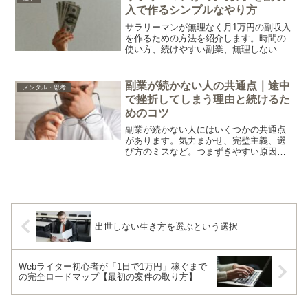
入で作るシンプルなやり方
サラリーマンが無理なく月1万円の副収入
を作るための方法を紹介します。時間の
使い方、続けやすい副業、無理しない仕
組みまでわかりやすくまとめました。
副業が続かない人の共通点｜途中
メンタル・思考
で挫折してしまう理由と続けるた
めのコツ
副業が続かない人にはいくつかの共通点
があります。気力まかせ、完璧主義、選
び方のミスなど。つまずきやすい原因を
わかりやすく整理し、今日から続けやす
くなる考え方をまとめました。
出世しない生き方を選ぶという選択
Webライター初心者が「1日で1万円」稼ぐまで
の完全ロードマップ【最初の案件の取り方】