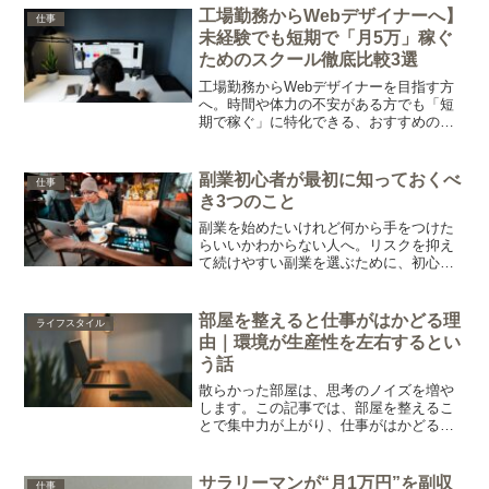
ます。
工場勤務からWebデザイナーへ】
仕事
未経験でも短期で「月5万」稼ぐ
ためのスクール徹底比較3選
工場勤務からWebデザイナーを目指す方
へ。時間や体力の不安がある方でも「短
期で稼ぐ」に特化できる、おすすめのオ
ンラインスクールを厳選比較。受講料を
ムダにしない選び方や、無料カウンセリ
ングの活用法を解説します。
副業初心者が最初に知っておくべ
仕事
き3つのこと
副業を始めたいけれど何から手をつけた
らいいかわからない人へ。リスクを抑え
て続けやすい副業を選ぶために、初心者
が最初に知っておくべき大事なポイント
をわかりやすくまとめました。
部屋を整えると仕事がはかどる理
ライフスタイル
由｜環境が生産性を左右するとい
う話
散らかった部屋は、思考のノイズを増や
します。この記事では、部屋を整えるこ
とで集中力が上がり、仕事がはかどる理
由を解説。今日からできるシンプルな環
境づくりのコツも紹介します。
サラリーマンが“月1万円”を副収
仕事