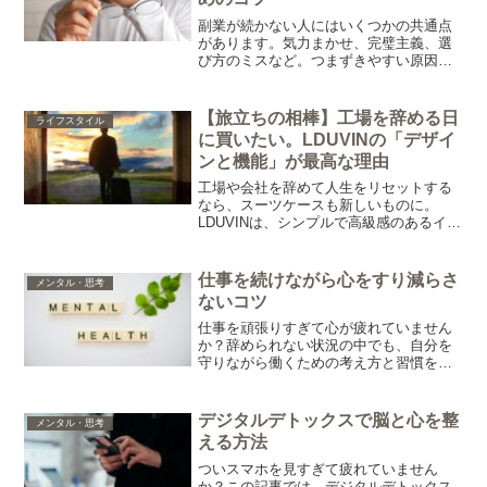
副業が続かない人にはいくつかの共通点
があります。気力まかせ、完璧主義、選
び方のミスなど。つまずきやすい原因を
わかりやすく整理し、今日から続けやす
くなる考え方をまとめました。
【旅立ちの相棒】工場を辞める日
ライフスタイル
に買いたい。LDUVINの「デザイ
ンと機能」が最高な理由
工場や会社を辞めて人生をリセットする
なら、スーツケースも新しいものに。
LDUVINは、シンプルで高級感のあるイタ
リア製デザインながら、海外直輸入で価
格を抑えたキャリーケースです。PC収納
や機内持ち込み可能サイズなど、機能性
仕事を続けながら心をすり減らさ
メンタル・思考
も徹底解説します。
ないコツ
仕事を頑張りすぎて心が疲れていません
か？辞められない状況の中でも、自分を
守りながら働くための考え方と習慣を紹
介します。小さな工夫で、心の負担を軽
くできる方法です。
デジタルデトックスで脳と心を整
メンタル・思考
える方法
ついスマホを見すぎて疲れていません
か？この記事では、デジタルデトックス