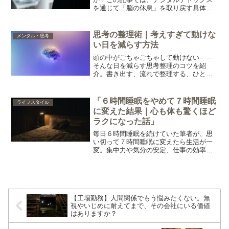
を通じて「脳の休息」を取り戻す具体的
な方法と、仕事・副業のパフォーマンス
を上げるコツを紹介します。
思考の整理術｜考えすぎて動けな
メンタル・思考
い日を減らす方法
頭の中がごちゃごちゃして動けない——
そんな日を減らす思考整理のコツを紹
介。書き出す、流れで整理する、ひとつ
に絞る。すぐ実践できるシンプルな習慣
です。
「６時間睡眠をやめて７時間睡眠
ライフスタイル
に変えた結果｜心も体も驚くほど
ラクになった話」
毎日６時間睡眠を続けていた筆者が、思
い切って７時間睡眠に変えたら生活が一
変。集中力や気分の安定、仕事の効率ま
で変わった理由を体験をもとに紹介しま
す。
【工場勤務】人間関係でもう悩みたくない。無
視やいじめに耐えてまで、その会社にいる価値
はありますか？