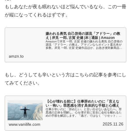
もしあなたが夜も眠れないほど悩んでいるなら、この一冊
が縦になってくれるはずです。
嫌われる勇気 自己啓発の源流「アドラー」の教
え | 岸見 一郎, 古賀 史健 |本 | 通販 | Amazon
Amazonで岸見 一郎, 古賀 史健の嫌われる勇気 自己啓発の
源流「アドラー」の教え。アマゾンならポイント還元本が
多数。岸見 一郎, 古賀 史健作品ほか、お急ぎ便対象商品は
当日お届けも可能。また嫌われる勇気 自己啓発の源流「ア
ドラー」の教...
amzn.to
もし、どうしても辛いという方はこちらの記事を参考にし
てみてください。
【心が壊れる前に】仕事辞めたいのに「言えな
い・怖い」罪悪感を消す具体的な手順と心構え
仕事が辛いのに「辞めたい」と言い出せないあなたへ。罪
悪感の正体を理解し、心を壊す前に安全に会社を離れるた
めの手順を解説します。「逃げ」ではなく「リセット」で
す。転職エージェントや退職代行の活用法も紹介。
2025.11.26
www.vanilife.com